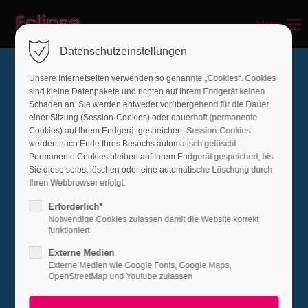
Menu
Login
Datenschutzeinstellungen
Benutzername
Unsere Internetseiten verwenden so genannte „Cookies“. Cookies
sind kleine Datenpakete und richten auf Ihrem Endgerät keinen
Schaden an. Sie werden entweder vorübergehend für die Dauer
einer Sitzung (Session-Cookies) oder dauerhaft (permanente
Passwort
Cookies) auf Ihrem Endgerät gespeichert. Session-Cookies
werden nach Ende Ihres Besuchs automatisch gelöscht.
Permanente Cookies bleiben auf Ihrem Endgerät gespeichert, bis
Access denied
Sie diese selbst löschen oder eine automatische Löschung durch
Ihren Webbrowser erfolgt.
Anmelden
Erforderlich*
You do not have permission for this page. Please
Notwendige Cookies zulassen damit die Website korrekt
Register
|
Lost your password?
funktioniert
log in.
Externe Medien
Support
Login
Externe Medien wie Google Fonts, Google Maps,
OpenStreetMap und Youtube zulassen
Lorem ipsum dolor sit amet: