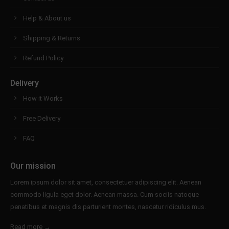
About us
Help & About us
Lorem ipsum dolor sit amet, consectetuer
Shipping & Returns
adipiscing elit.
Refund Policy
Aenean commodo ligula eget dolor. Aenean massa.
Cum sociis natoque penatibus et magnis dis
Delivery
parturient montes, nascetur ridiculus mus. Donec
How it Works
quam felis, ultricies nec.
Free Delivery
FAQ
Our mission
Lorem ipsum dolor sit amet, consectetuer adipiscing elit. Aenean
commodo ligula eget dolor. Aenean massa. Cum sociis natoque
penatibus et magnis dis parturient montes, nascetur ridiculus mus.
Read more →