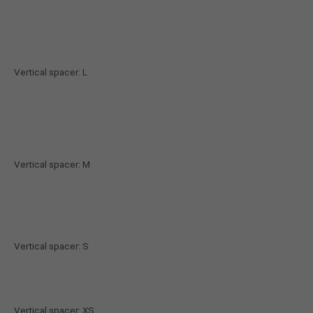
About us
Lorem ipsum dolor sit amet, consectetuer
adipiscing elit.
Vertical spacer: L
Aenean commodo ligula eget dolor. Aenean massa.
Cum sociis natoque penatibus et magnis dis
parturient montes, nascetur ridiculus mus. Donec
quam felis, ultricies nec.
Vertical spacer: M
Vertical spacer: S
Vertical spacer: XS