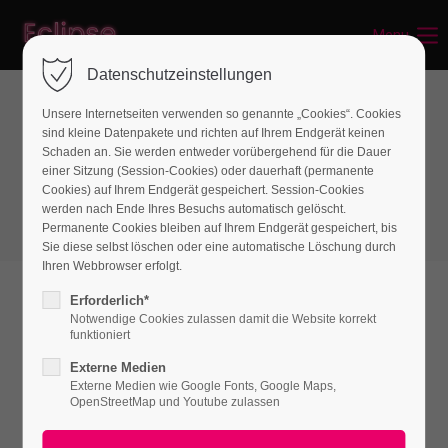
Menu
Login
Datenschutzeinstellungen
Benutzername
Unsere Internetseiten verwenden so genannte „Cookies“. Cookies
sind kleine Datenpakete und richten auf Ihrem Endgerät keinen
Spacer & Dividers
Schaden an. Sie werden entweder vorübergehend für die Dauer
einer Sitzung (Session-Cookies) oder dauerhaft (permanente
Vertical Spacer
Passwort
Cookies) auf Ihrem Endgerät gespeichert. Session-Cookies
werden nach Ende Ihres Besuchs automatisch gelöscht.
Permanente Cookies bleiben auf Ihrem Endgerät gespeichert, bis
Sie diese selbst löschen oder eine automatische Löschung durch
Ihren Webbrowser erfolgt.
Anmelden
Erforderlich*
Notwendige Cookies zulassen damit die Website korrekt
Vertical spacers
Register
|
Lost your password?
funktioniert
The vertical spacers come pre-configured for
Externe Medien
Support
Externe Medien wie Google Fonts, Google Maps,
both desktop and mobile layouts but can also
OpenStreetMap und Youtube zulassen
Lorem ipsum dolor sit amet:
be controlled separately. In addition to
predefined spacing options, they can also be