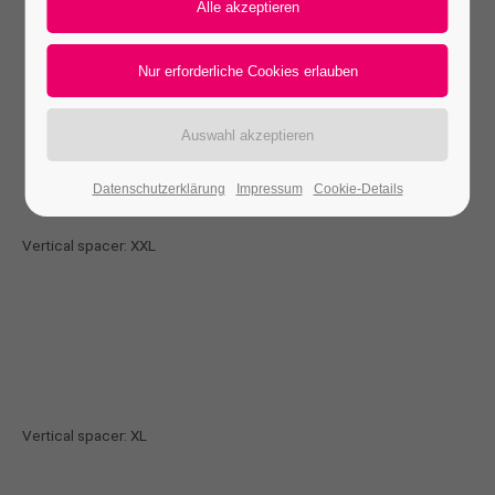
defined in pixels.
24h
/ 365days
We offer support for our customers
Mon - Fri 8:00am - 5:00pm
(GMT +1)
Datenschutzerklärung
Impressum
Cookie-Details
Get in touch
Vertical spacer: XXL
Cybersteel Inc.
376-293 City Road, Suite 600
San Francisco, CA 94102
Have any questions?
+44 1234 567 890
Vertical spacer: XL
Drop us a line
info@yourdomain.com