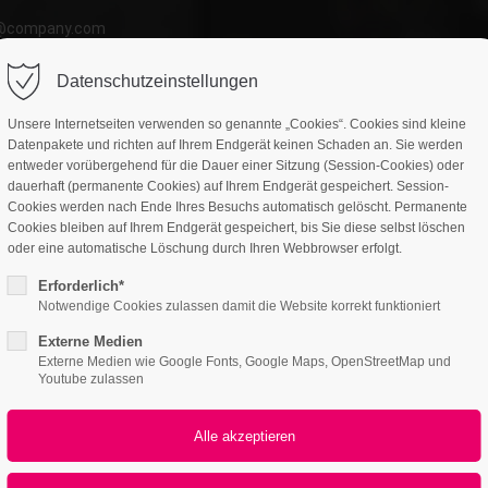
o@company.com
ort
Get in touch
Datenschutzeinstellungen
atures
Page Presets
Portfolio
News
psum dolor sit amet:
Cybersteel Inc.
Unsere Internetseiten verwenden so genannte „Cookies“. Cookies sind kleine
376-293 City Road, Suite 600
Datenpakete und richten auf Ihrem Endgerät keinen Schaden an. Sie werden
San Francisco, CA 94102
entweder vorübergehend für die Dauer einer Sitzung (Session-Cookies) oder
dauerhaft (permanente Cookies) auf Ihrem Endgerät gespeichert. Session-
tured Tab
4h
Cookies werden nach Ende Ihres Besuchs automatisch gelöscht. Permanente
Have any questions?
Cookies bleiben auf Ihrem Endgerät gespeichert, bis Sie diese selbst löschen
/ 365days
oder eine automatische Löschung durch Ihren Webbrowser erfolgt.
+44 1234 567 890
Erforderlich*
Interactive elements
Drop us a line
Notwendige Cookies zulassen damit die Website korrekt funktioniert
info@yourdomain.com
Featured Tab
Externe Medien
r support for our customers
Externe Medien wie Google Fonts, Google Maps, OpenStreetMap und
ri 8:00am - 5:00pm
(GMT +1)
Youtube zulassen