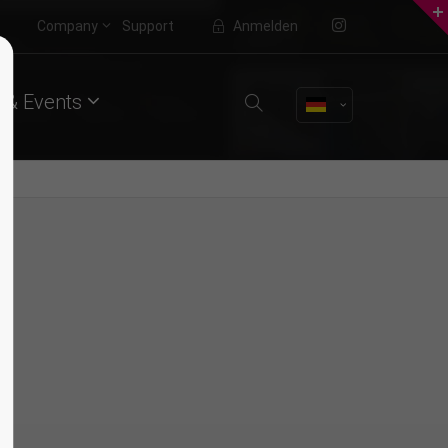
Company
Support
Anmelden
About us
 & Events
Lorem ipsum dolor sit amet,
consectetuer adipiscing elit.
Aenean commodo ligula eget dolor.
Aenean massa. Cum sociis natoque
penatibus et magnis dis parturient
montes, nascetur ridiculus mus.
Donec quam felis, ultricies nec.