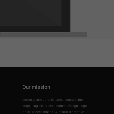
Our mission
Lorem ipsum dolor sit amet, consectetuer
adipiscing elit. Aenean commodo ligula eget
dolor. Aenean massa. Cum sociis natoque