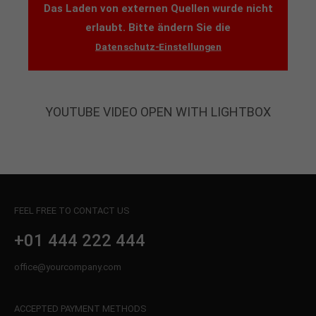
Das Laden von externen Quellen wurde nicht
About us
erlaubt. Bitte ändern Sie die
Datenschutz-Einstellungen
Lorem ipsum dolor sit amet, consectetuer
adipiscing elit.
Aenean commodo ligula eget dolor. Aenean massa.
Cum sociis natoque penatibus et magnis dis
YOUTUBE VIDEO OPEN WITH LIGHTBOX
parturient montes, nascetur ridiculus mus. Donec
quam felis, ultricies nec.
FEEL FREE TO CONTACT US
+01 444 222 444
office@yourcompany.com
ACCEPTED PAYMENT METHODS