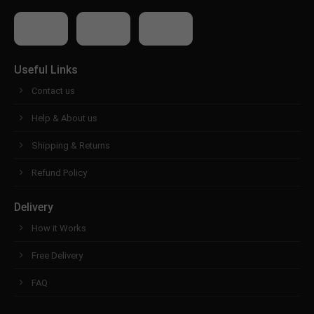
Useful Links
Contact us
Help & About us
Shipping & Returns
Refund Policy
Delivery
How it Works
Free Delivery
FAQ