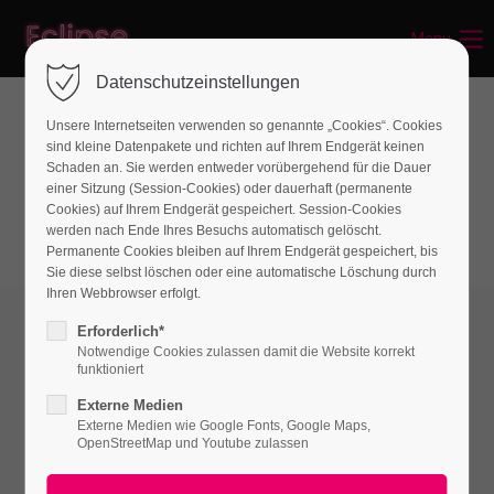
Menu
Login
Datenschutzeinstellungen
Benutzername
Unsere Internetseiten verwenden so genannte „Cookies“. Cookies
sind kleine Datenpakete und richten auf Ihrem Endgerät keinen
Link-Elements
Schaden an. Sie werden entweder vorübergehend für die Dauer
einer Sitzung (Session-Cookies) oder dauerhaft (permanente
Hyperlink (Lightbox-Video)
Passwort
Cookies) auf Ihrem Endgerät gespeichert. Session-Cookies
werden nach Ende Ihres Besuchs automatisch gelöscht.
Permanente Cookies bleiben auf Ihrem Endgerät gespeichert, bis
Sie diese selbst löschen oder eine automatische Löschung durch
Ihren Webbrowser erfolgt.
Anmelden
Erforderlich*
Notwendige Cookies zulassen damit die Website korrekt
Register
|
Lost your password?
funktioniert
Externe Medien
Support
FIRST TIME BUILDING?
Externe Medien wie Google Fonts, Google Maps,
WEBSITE, DOMAIN OR HOSTING WE CAN HELP.
OpenStreetMap und Youtube zulassen
Lorem ipsum dolor sit amet: