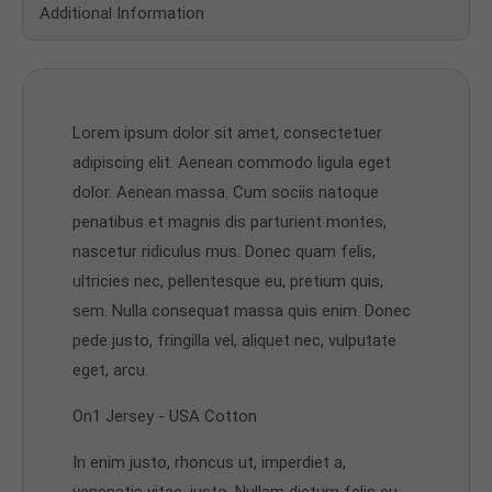
Additional Information
Lorem ipsum dolor sit amet, consectetuer
adipiscing elit. Aenean commodo ligula eget
dolor. Aenean massa. Cum sociis natoque
penatibus et magnis dis parturient montes,
nascetur ridiculus mus. Donec quam felis,
ultricies nec, pellentesque eu, pretium quis,
sem. Nulla consequat massa quis enim. Donec
pede justo, fringilla vel, aliquet nec, vulputate
eget, arcu.
On1 Jersey - USA Cotton
In enim justo, rhoncus ut, imperdiet a,
venenatis vitae, justo. Nullam dictum felis eu