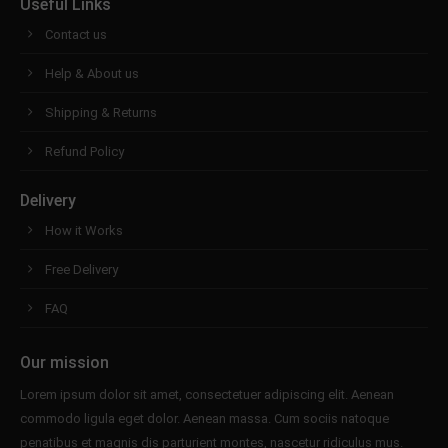
Useful Links
Contact us
Help & About us
Shipping & Returns
Refund Policy
Delivery
How it Works
Free Delivery
FAQ
Our mission
Lorem ipsum dolor sit amet, consectetuer adipiscing elit. Aenean
commodo ligula eget dolor. Aenean massa. Cum sociis natoque
penatibus et magnis dis parturient montes, nascetur ridiculus mus.