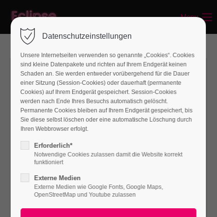
Menu
Login
Datenschutzeinstellungen
Benutzername
Unsere Internetseiten verwenden so genannte „Cookies“. Cookies
sind kleine Datenpakete und richten auf Ihrem Endgerät keinen
Schaden an. Sie werden entweder vorübergehend für die Dauer
einer Sitzung (Session-Cookies) oder dauerhaft (permanente
Passwort
Cookies) auf Ihrem Endgerät gespeichert. Session-Cookies
werden nach Ende Ihres Besuchs automatisch gelöscht.
Permanente Cookies bleiben auf Ihrem Endgerät gespeichert, bis
Sie diese selbst löschen oder eine automatische Löschung durch
Ihren Webbrowser erfolgt.
Anmelden
Erforderlich*
Notwendige Cookies zulassen damit die Website korrekt
Register
|
Lost your password?
funktioniert
Externe Medien
Support
Externe Medien wie Google Fonts, Google Maps,
OpenStreetMap und Youtube zulassen
Lorem ipsum dolor sit amet: