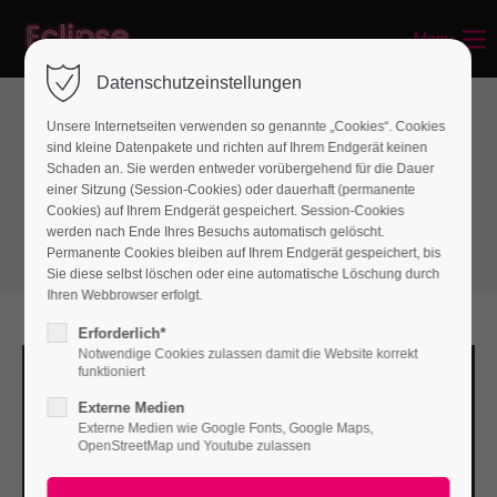
Menu
Login
Datenschutzeinstellungen
Benutzername
Unsere Internetseiten verwenden so genannte „Cookies“. Cookies
sind kleine Datenpakete und richten auf Ihrem Endgerät keinen
Sliders
Schaden an. Sie werden entweder vorübergehend für die Dauer
einer Sitzung (Session-Cookies) oder dauerhaft (permanente
Swiper-Slider
Passwort
Cookies) auf Ihrem Endgerät gespeichert. Session-Cookies
werden nach Ende Ihres Besuchs automatisch gelöscht.
Permanente Cookies bleiben auf Ihrem Endgerät gespeichert, bis
Sie diese selbst löschen oder eine automatische Löschung durch
Ihren Webbrowser erfolgt.
Anmelden
Erforderlich*
Notwendige Cookies zulassen damit die Website korrekt
Register
|
Lost your password?
funktioniert
Externe Medien
Support
Externe Medien wie Google Fonts, Google Maps,
Elevate your Business
The new Swiper Slider
OpenStreetMap und Youtube zulassen
Lorem ipsum dolor sit amet:
Awesome swiper slider with new features
Awesome swiper slider with new features