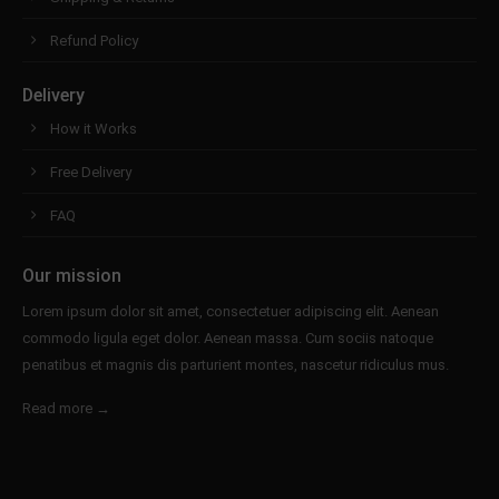
Refund Policy
Delivery
How it Works
Free Delivery
FAQ
Our mission
Lorem ipsum dolor sit amet, consectetuer adipiscing elit. Aenean
commodo ligula eget dolor. Aenean massa. Cum sociis natoque
penatibus et magnis dis parturient montes, nascetur ridiculus mus.
Read more →