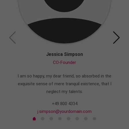
About us
Lorem ipsum dolor sit amet, consectetuer
adipiscing elit.
Aenean commodo ligula eget dolor. Aenean massa.
Cum sociis natoque penatibus et magnis dis
parturient montes, nascetur ridiculus mus. Donec
Jessica Simpson
quam felis, ultricies nec.
CO-Founder
I am so happy, my dear friend, so absorbed in the
exquisite sense of mere tranquil existence, that I
neglect my talents.
+49 800 4334
j.simpson@yourdomain.com