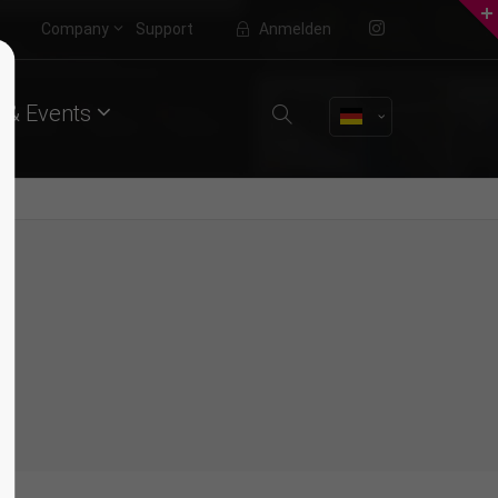
Company
Support
Anmelden
About us
 & Events
Lorem ipsum dolor sit amet,
consectetuer adipiscing elit.
Aenean commodo ligula eget dolor.
Aenean massa. Cum sociis natoque
penatibus et magnis dis parturient
montes, nascetur ridiculus mus.
Donec quam felis, ultricies nec.