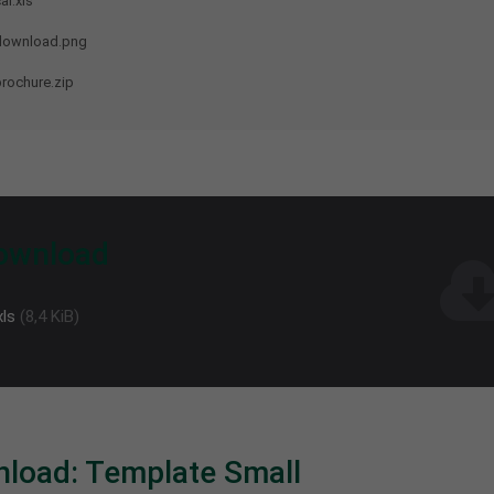
al.xls
download.png
prochure.zip
ownload
xls
(8,4 KiB)
load: Template Small