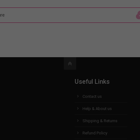
re
(143,0 KiB)
Useful Links
Contact us
Help & About us
Shipping & Returns
Refund Policy