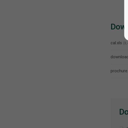
Dow
cal.xls
(8,
downloa
prochure
Do