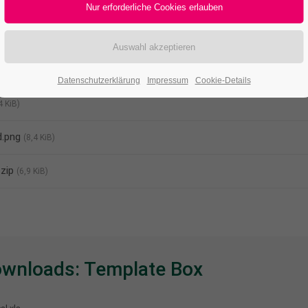
nloads
Datenschutzerklärung
Impressum
Cookie-Details
4 KiB)
d.png
(8,4 KiB)
.zip
(6,9 KiB)
wnloads: Template Box