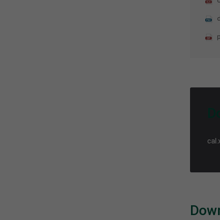
c
D
cal.
Down