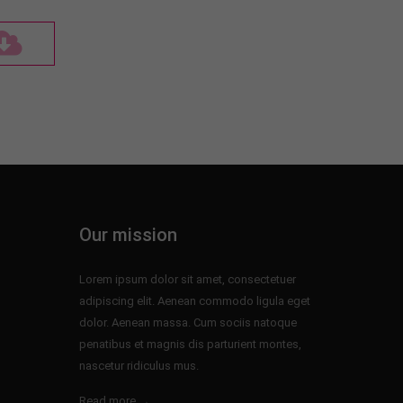
Our mission
Lorem ipsum dolor sit amet, consectetuer
adipiscing elit. Aenean commodo ligula eget
dolor. Aenean massa. Cum sociis natoque
penatibus et magnis dis parturient montes,
nascetur ridiculus mus.
Read more →