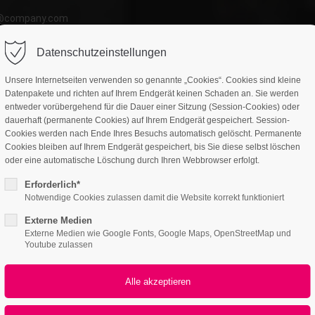
o@company.com
ort
Get in touch
Datenschutzeinstellungen
atures
Page Presets
Portfolio
News
psum dolor sit amet:
Cybersteel Inc.
Unsere Internetseiten verwenden so genannte „Cookies“. Cookies sind kleine
376-293 City Road, Suite 600
Datenpakete und richten auf Ihrem Endgerät keinen Schaden an. Sie werden
San Francisco, CA 94102
entweder vorübergehend für die Dauer einer Sitzung (Session-Cookies) oder
dauerhaft (permanente Cookies) auf Ihrem Endgerät gespeichert. Session-
wnloads
4h
Cookies werden nach Ende Ihres Besuchs automatisch gelöscht. Permanente
Have any questions?
Cookies bleiben auf Ihrem Endgerät gespeichert, bis Sie diese selbst löschen
/ 365days
oder eine automatische Löschung durch Ihren Webbrowser erfolgt.
+44 1234 567 890
Erforderlich*
Interactive elements
Drop us a line
Notwendige Cookies zulassen damit die Website korrekt funktioniert
info@yourdomain.com
Downloads
Externe Medien
r support for our customers
Externe Medien wie Google Fonts, Google Maps, OpenStreetMap und
ri 8:00am - 5:00pm
(GMT +1)
Youtube zulassen