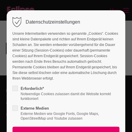
Menu
Login
Datenschutzeinstellungen
Benutzername
Unsere Internetseiten verwenden so genannte „Cookies“. Cookies
sind kleine Datenpakete und richten auf Ihrem Endgerät keinen
Schaden an. Sie werden entweder vorübergehend für die Dauer
einer Sitzung (Session-Cookies) oder dauerhaft (permanente
Passwort
Cookies) auf Ihrem Endgerät gespeichert. Session-Cookies
werden nach Ende Ihres Besuchs automatisch gelöscht.
Permanente Cookies bleiben auf Ihrem Endgerät gespeichert, bis
Sie diese selbst löschen oder eine automatische Löschung durch
Ihren Webbrowser erfolgt.
Anmelden
Erforderlich*
FEEL FREE TO CONTACT US
Notwendige Cookies zulassen damit die Website korrekt
Register
|
Lost your password?
funktioniert
+01 444 222 444
Externe Medien
Support
Externe Medien wie Google Fonts, Google Maps,
office@yourcompany.com
OpenStreetMap und Youtube zulassen
Lorem ipsum dolor sit amet:
ACCEPTED PAYMENT METHODS