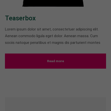
About us
Teaserbox
Lorem ipsum dolor sit amet, consectetuer
adipiscing elit.
Lorem ipsum dolor sit amet, consectetuer adipiscing elit.
Aenean commodo ligula eget dolor. Aenean massa.
Aenean commodo ligula eget dolor. Aenean massa. Cum
Cum sociis natoque penatibus et magnis dis
sociis natoque penatibus et magnis dis parturient montes
parturient montes, nascetur ridiculus mus. Donec
quam felis, ultricies nec.
Read more