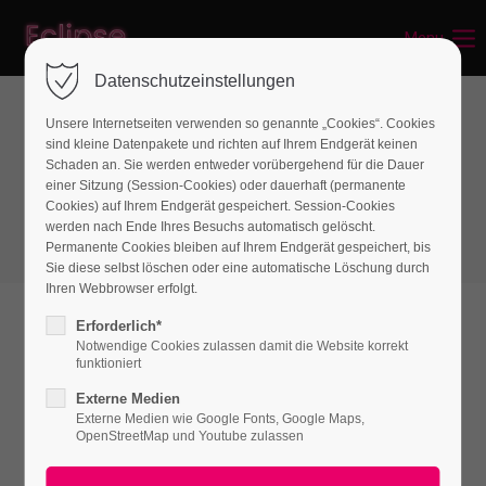
Menu
Login
Datenschutzeinstellungen
Benutzername
Unsere Internetseiten verwenden so genannte „Cookies“. Cookies
sind kleine Datenpakete und richten auf Ihrem Endgerät keinen
Boxes
Schaden an. Sie werden entweder vorübergehend für die Dauer
einer Sitzung (Session-Cookies) oder dauerhaft (permanente
Teaserbox
Passwort
Cookies) auf Ihrem Endgerät gespeichert. Session-Cookies
werden nach Ende Ihres Besuchs automatisch gelöscht.
Permanente Cookies bleiben auf Ihrem Endgerät gespeichert, bis
Sie diese selbst löschen oder eine automatische Löschung durch
Ihren Webbrowser erfolgt.
Anmelden
Erforderlich*
Notwendige Cookies zulassen damit die Website korrekt
Register
|
Lost your password?
funktioniert
Externe Medien
Support
Externe Medien wie Google Fonts, Google Maps,
OpenStreetMap und Youtube zulassen
Lorem ipsum dolor sit amet: