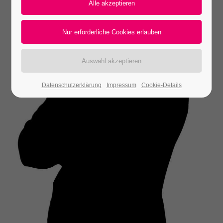
24h
/ 365days
We offer support for our customers
Mon - Fri 8:00am - 5:00pm
(GMT +1)
Datenschutzerklärung
Impressum
Cookie-Details
Get in touch
Cybersteel Inc.
376-293 City Road, Suite 600
San Francisco, CA 94102
Have any questions?
+44 1234 567 890
Drop us a line
info@yourdomain.com