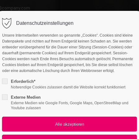
o@company.com
ort
Get in touch
Datenschutzeinstellungen
atures
Page Presets
Portfolio
News
psum dolor sit amet:
Cybersteel Inc.
Unsere Internetseiten verwenden so genannte „Cookies“. Cookies sind kleine
376-293 City Road, Suite 600
Datenpakete und richten auf Ihrem Endgerät keinen Schaden an. Sie werden
San Francisco, CA 94102
entweder vorübergehend für die Dauer einer Sitzung (Session-Cookies) oder
dauerhaft (permanente Cookies) auf Ihrem Endgerät gespeichert. Session-
ntent Page v2
4h
Cookies werden nach Ende Ihres Besuchs automatisch gelöscht. Permanente
Have any questions?
Cookies bleiben auf Ihrem Endgerät gespeichert, bis Sie diese selbst löschen
/ 365days
oder eine automatische Löschung durch Ihren Webbrowser erfolgt.
+44 1234 567 890
Erforderlich*
Drop us a line
Notwendige Cookies zulassen damit die Website korrekt funktioniert
info@yourdomain.com
Externe Medien
r support for our customers
Externe Medien wie Google Fonts, Google Maps, OpenStreetMap und
ri 8:00am - 5:00pm
(GMT +1)
Youtube zulassen
What can we do for 
We are 