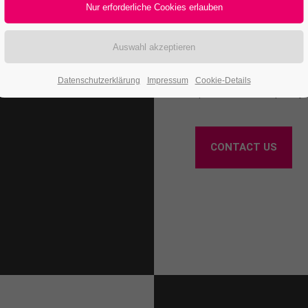
Lorem ipsum dolor sit am
commodo ligula eget dol
et magnis dis parturient
ultricies nec, pellentes
Datenschutzerklärung
Impressum
Cookie-Details
quis enim. Donec pede just
CONTACT US