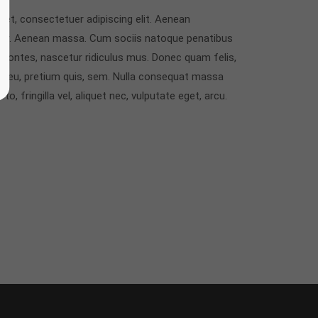
et, consectetuer adipiscing elit. Aenean
or. Aenean massa. Cum sociis natoque penatibus
 montes, nascetur ridiculus mus. Donec quam felis,
que eu, pretium quis, sem. Nulla consequat massa
o, fringilla vel, aliquet nec, vulputate eget, arcu.