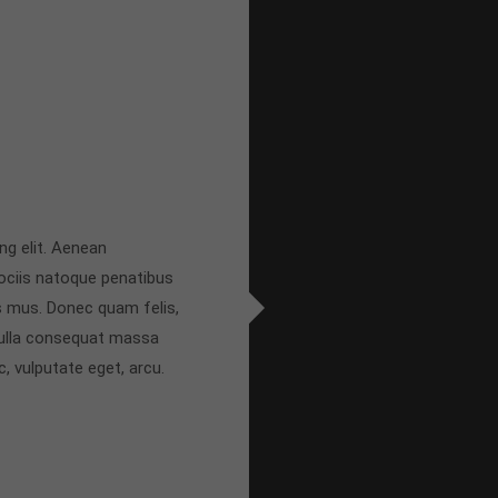
ng elit. Aenean
ciis natoque penatibus
s mus. Donec quam felis,
 Nulla consequat massa
c, vulputate eget, arcu.