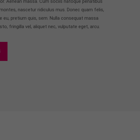
or. Aenean massa. Cum sociis natoque penatibus
 montes, nascetur ridiculus mus. Donec quam felis,
que eu, pretium quis, sem. Nulla consequat massa
o, fringilla vel, aliquet nec, vulputate eget, arcu.
S