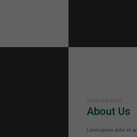
What we done
About Us
Lorem ipsum dolor sit am