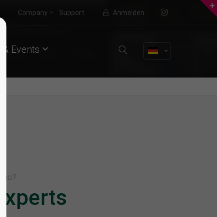
Company
Support
Anmelden
About us
 & Events
Lorem ipsum dolor sit amet,
consectetuer adipiscing elit.
Aenean commodo ligula eget dolor.
Aenean massa. Cum sociis natoque
penatibus et magnis dis parturient
montes, nascetur ridiculus mus.
Donec quam felis, ultricies nec.
you?
Experts