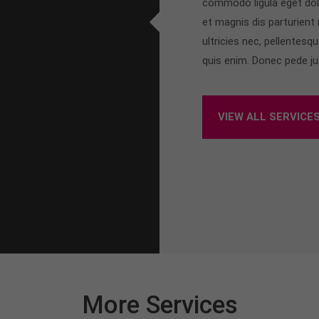
commodo ligula eget dol
et magnis dis parturient
ultricies nec, pellentes
quis enim. Donec pede just
VIEW ALL SERVICE
More Services