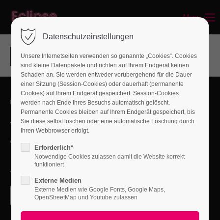
Menu
Login
Datenschutzeinstellungen
Benutzername
Unsere Internetseiten verwenden so genannte „Cookies“. Cookies
sind kleine Datenpakete und richten auf Ihrem Endgerät keinen
Schaden an. Sie werden entweder vorübergehend für die Dauer
einer Sitzung (Session-Cookies) oder dauerhaft (permanente
Passwort
Cookies) auf Ihrem Endgerät gespeichert. Session-Cookies
FEEL FREE TO CONTACT US
werden nach Ende Ihres Besuchs automatisch gelöscht.
Permanente Cookies bleiben auf Ihrem Endgerät gespeichert, bis
+01 444 222 444
Sie diese selbst löschen oder eine automatische Löschung durch
Ihren Webbrowser erfolgt.
Anmelden
office@yourcompany.com
Erforderlich*
Notwendige Cookies zulassen damit die Website korrekt
Register
|
Lost your password?
funktioniert
ACCEPTED PAYMENT METHODS
Externe Medien
Support
Externe Medien wie Google Fonts, Google Maps,
OpenStreetMap und Youtube zulassen
Lorem ipsum dolor sit amet: