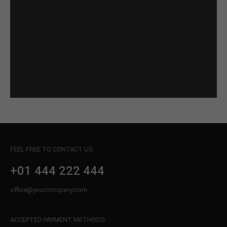
FEEL FREE TO CONTACT US
+01 444 222 444
office@yourcompany.com
ACCEPTED PAYMENT METHODS