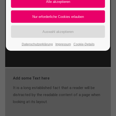
24h
/ 365days
We offer support for our customers
Mon - Fri 8:00am - 5:00pm
(GMT +1)
Datenschutzerklärung
Impressum
Cookie-Details
Get in touch
Cybersteel Inc.
376-293 City Road, Suite 600
San Francisco, CA 94102
Add some Text here
It is a long established fact that a reader will be
Have any questions?
+44 1234 567 890
distracted by the readable content of a page when
looking at its layout.
Drop us a line
info@yourdomain.com