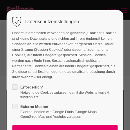
Menu
Login
Datenschutzeinstellungen
Benutzername
Unsere Internetseiten verwenden so genannte „Cookies“. Cookies
sind kleine Datenpakete und richten auf Ihrem Endgerät keinen
Gallery & Video
Schaden an. Sie werden entweder vorübergehend für die Dauer
einer Sitzung (Session-Cookies) oder dauerhaft (permanente
Gallery - Grid
Passwort
Cookies) auf Ihrem Endgerät gespeichert. Session-Cookies
werden nach Ende Ihres Besuchs automatisch gelöscht.
Permanente Cookies bleiben auf Ihrem Endgerät gespeichert, bis
Sie diese selbst löschen oder eine automatische Löschung durch
Ihren Webbrowser erfolgt.
Anmelden
Erforderlich*
Notwendige Cookies zulassen damit die Website korrekt
Register
|
Lost your password?
funktioniert
Externe Medien
Support
Externe Medien wie Google Fonts, Google Maps,
OpenStreetMap und Youtube zulassen
Lorem ipsum dolor sit amet: